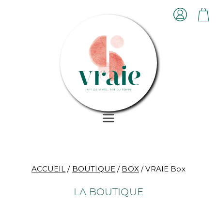
Aller
au
contenu
Vraie
ART DE VIVRE . ART DU
TEMPS
Boutique
ACCUEIL
/
BOUTIQUE
/
BOX
/ VRAIE Box
LA BOUTIQUE