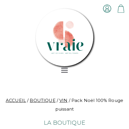
Aller
au
contenu
Vraie
ART DE VIVRE . ART DU
TEMPS
Boutique
ACCUEIL
/
BOUTIQUE
/
VIN
/ Pack Noël 100% Rouge
puissant
LA BOUTIQUE